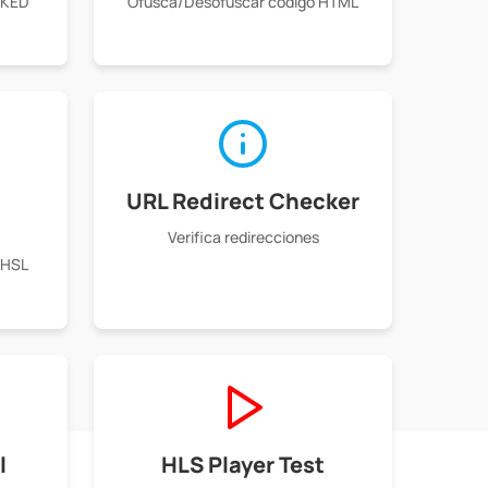
CKED
Ofusca/Desofuscar código HTML
URL Redirect Checker
Verifica redirecciones
 HSL
l
HLS Player Test