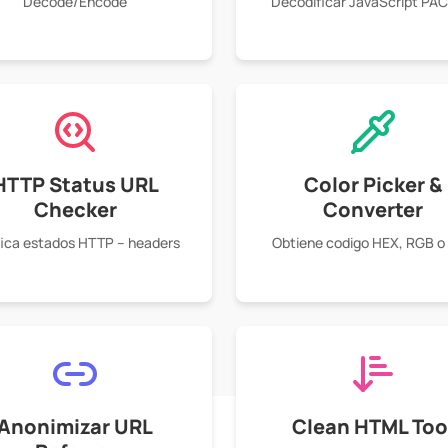
Decode/Encode
Decodificar JavaScript PA
HTTP Status URL
Color Picker &
Checker
Converter
fica estados HTTP – headers
Obtiene codigo HEX, RGB o
Anonimizar URL
Clean HTML Too