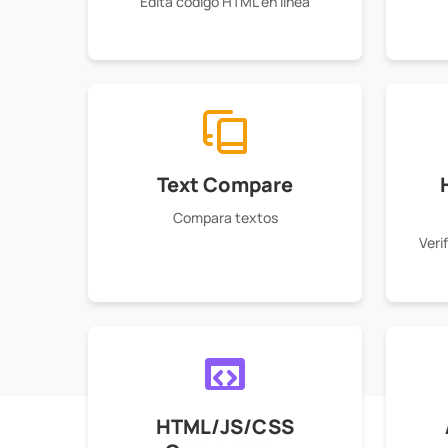
Edita código HTML en línea
Text Compare
Compara textos
Veri
HTML/JS/CSS