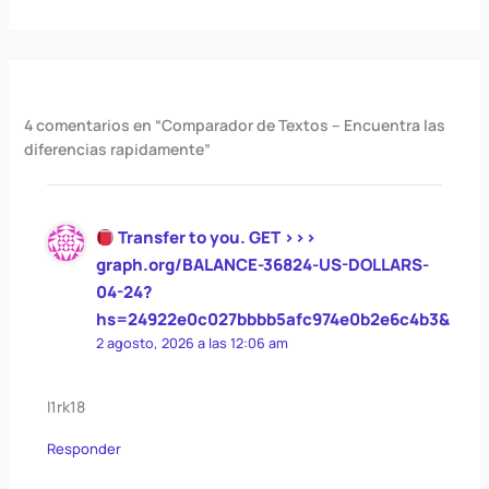
4 comentarios en “Comparador de Textos – Encuentra las
diferencias rapidamente”
Transfer to you. GET >>>
graph.org/BALANCE-36824-US-DOLLARS-
04-24?
hs=24922e0c027bbbb5afc974e0b2e6c4b3&
2 agosto, 2026 a las 12:06 am
l1rk18
Responder